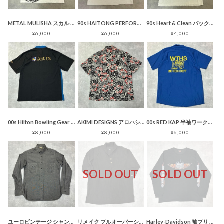
METAL MULISHA スカル 総柄 プリント Tシャツ ホワイト
90s HAITONG PERFORMANCE プリント Tシャツ サーフ
90s Heart & Clean バックプリント Tシャツ ホワイト
¥6,000
¥6,000
¥4,000
00s Hilton Bowling Gear ボウリングシャツ 刺繍 ブルー
AKIMI DESIGNS アロハシャツ 総柄 ハイビスカス ハワイ製 コットン
00s RED KAP 半袖ワークシャツ ブルー
¥8,000
¥8,000
¥6,000
SOLD OUT
SOLD OUT
ユーロビンテージ シャンブレーシャツ グレー エポレット ロールアップ
リメイク プルオーバーシャツ ブラック ショールカラー 和服 着物
Harley-Davidson 袖プリ ロンT フレイム 2008