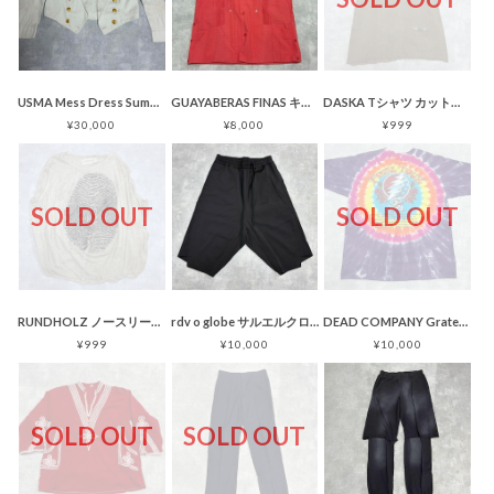
USMA Mess Dress Summer Jacket 1923〜1948
GUAYABERAS FINAS キューバシャツ リネン サーモンピンク
DASKA Tシャツ カットオフ加工 ベージュ
¥30,000
¥8,000
¥999
SOLD OUT
SOLD OUT
RUNDHOLZ ノースリーブカットソー 指紋 バルーン ベージュ
rdv o globe サルエルクロップドパンツ ブラック レーヨン
DEAD COMPANY Grateful Dead Tシャツ タイダイ
¥999
¥10,000
¥10,000
SOLD OUT
SOLD OUT