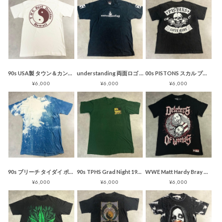
90s USA製 タウン＆カントリー Tシャツ ホワイト
understanding 両面ロゴ 袖プリント Tシャツ アイアンクロス
00s PISTONS スカル プリント Tシャツ バイカー バックプリント
¥6,000
¥6,000
¥6,000
90s ブリーチ タイダイ ポケット Tシャツ インディゴ ブルー
90s TPHS Grad Night 1995 Tシャツ グリーン ジャングル
WWE Matt Hardy Bray Wyatt プリント Tシャツ 黒
¥6,000
¥6,000
¥6,000