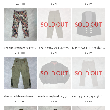
¥6,000
¥999
¥999
SOLD OUT
SOLD OUT
Brooks Brothers マドラスチェック柄 パンツ パッチワーク
イタリア軍 パラトルーパーパンツ カーゴパンツ カーキ パラシュート ヘリクルー
ロガーベスト ドイツ 木こり シンチバック ブラック 太畝 コーデュロイ
¥12,000
¥999
¥999
SOLD OUT
SOLD OUT
abercrombie&fitch PARATROOPS カーゴパンツ ワイド
Made in England ハリントンジャケット ドリズラー ブラック
RRL コットンツイル チノパンツ グレー W31
¥15,000
¥999
¥999