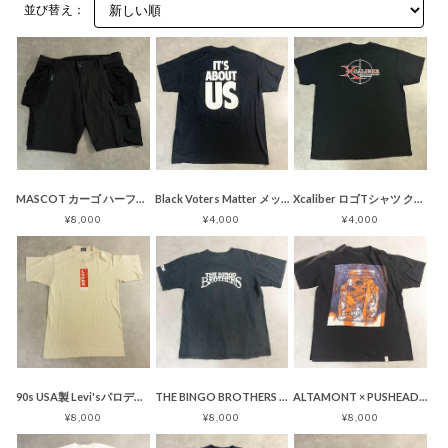
並び替え：
MASCOT カーゴ ハーフパンツ ワーク ブラック
Black Voters Matter メッセージ Ｔシャツ ブラック
Xcaliber ロゴTシャツ クロスヘア ブラック GILDAN
¥8,000
¥4,000
¥4,000
90s USA製 Levi'sパロディ LOVE'S Tシャツ ベージュ
THE BINGO BROTHERS イーグル 両面プリント Tシャツ ブラック
ALTAMONT × PUSHEAD SPECIMEN スカル Tシャツ
¥8,000
¥8,000
¥8,000