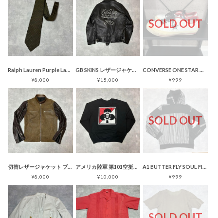
SOLD OUT
Ralph Lauren Purple Label ネクタイ ドット柄 グリーン
GB SKINS レザージャケット バックペイント ブラック ゴートスキン
CONVERSE ONE STAR オールレザー 犬 ホワイト レッド ブラック
¥8,000
¥15,000
¥999
SOLD OUT
切替レザージャケット ブラウン ライダースジャケット シングル
アメリカ陸軍 第101空挺師団 第32騎兵連隊 第1大隊 スウェット ブラック
A1 BUTTER FLY SOUL FIRE パーカー プリント ブラック
¥8,000
¥10,000
¥999
SOLD OUT