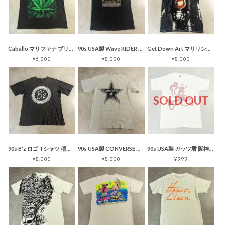
Caballo マリファナ プリントTシャツ ガンジャ 大麻 ブラック
90s USA製 Wave RIDER プリント Ｔシャツ HAWAII サーフ
Get Down Art マリリンマンソン Ｔシャツ ブリーチ加工
¥6,000
¥8,000
¥8,000
SOLD OUT
90s B'z ロゴ Tシャツ 稲葉 松本 フェード
90s USA製 CONVERSE 星ロゴ Tシャツ グレー 手書き
90s USA製 ガッツ君 阪神淡路大震災 チャリティーTシャツ キムタク
¥8,000
¥8,000
¥999