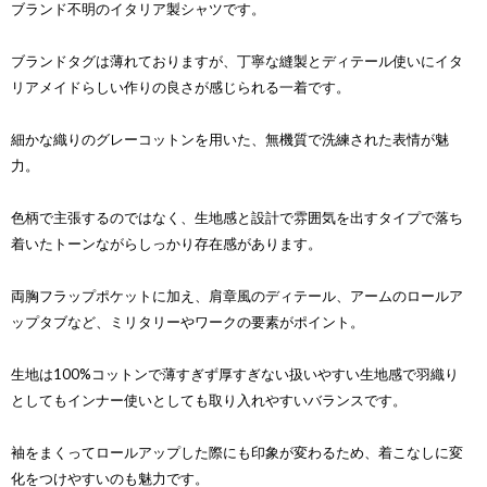
ブランド不明のイタリア製シャツです。
ブランドタグは薄れておりますが、丁寧な縫製とディテール使いにイタ
リアメイドらしい作りの良さが感じられる一着です。
細かな織りのグレーコットンを用いた、無機質で洗練された表情が魅
力。
色柄で主張するのではなく、生地感と設計で雰囲気を出すタイプで落ち
着いたトーンながらしっかり存在感があります。
両胸フラップポケットに加え、肩章風のディテール、アームのロールア
ップタブなど、ミリタリーやワークの要素がポイント。
生地は100%コットンで薄すぎず厚すぎない扱いやすい生地感で羽織り
としてもインナー使いとしても取り入れやすいバランスです。
袖をまくってロールアップした際にも印象が変わるため、着こなしに変
化をつけやすいのも魅力です。