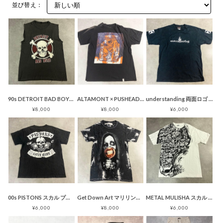
並び替え：
90s DETROIT BAD BOYS ノースリーブＴシャツ タンクトップ
ALTAMONT × PUSHEAD SPECIMEN スカル Tシャツ
understanding 両面ロゴ 袖プリント Tシャツ アイアンクロス
¥8,000
¥8,000
¥6,000
00s PISTONS スカル プリント Tシャツ バイカー バックプリント
Get Down Art マリリンマンソン Ｔシャツ ブリーチ加工
METAL MULISHA スカル 総柄 プリント Tシャツ ホワイト
¥6,000
¥8,000
¥6,000