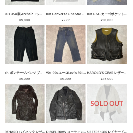
00s USA製 Archaic Tシャツ スカル ペイズリー グラフィック
00s Converse One Star オールオーバープリント Tシャツ
00s D&G カーゴポケット デニムジャケット ブリーチ加工 ホワイト
¥8,000
¥999
¥20,000
ch. ボンテージパンツ ブラック ジップ
90s-00s ユーロLevi’s 501 デニム ポーランド製 ライトブルー
HAROLD'S GEAR レザーベスト モーターサイクルベスト ブラック
¥8,000
¥8,000
¥35,000
SOLD OUT
REHARD ハイネック レザーコート ダークブラウン ダブルジップ Y2K
DIESEL 20AW コーティング デニム ライダースジャケット ブラック
SISTERE 13SS レイヤード ジャケット カーディガン Y2K グレー