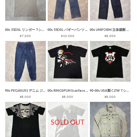
00s 55DSL リンガー Tシャツ プリント グレー Y2K
00s 55DSL バギーパンツ デニム プリント ワイド ブルー ダメージ
00s UNIFORM 立体裁断 デニムパンツ インディゴ ヨーロッパ製
¥7,000
¥10,000
¥8,000
90s PEGASUS1 デニム ジョッパーズパンツ ジップ ギミック
00s RINGSPUN Scarface Tシャツ ブラック
90-00s USA製 CZW Tシャツ レスリング 両面プリント
¥8,000
¥8,000
¥8,000
SOLD OUT