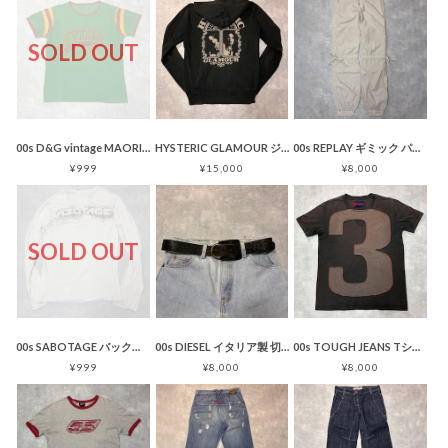
SOLD OUT
00s D&G vintage MAORI リンガーTシャツ グリーン
HYSTERIC GLAMOUR ジップパーカー LUCIFER RISING
00s REPLAY ギミック パンツ ライトグレー コットン Y2K
¥999
¥15,000
¥8,000
SOLD OUT
00s SABOTAGE バックロゴ 長袖Tシャツ ホワイト
00s DIESEL イタリア製 切替レザーベルト ブラック Y2K
00s TOUGH JEANS Tシャツ ビッグ3パッチ アーカイブ ブラック
¥999
¥8,000
¥8,000