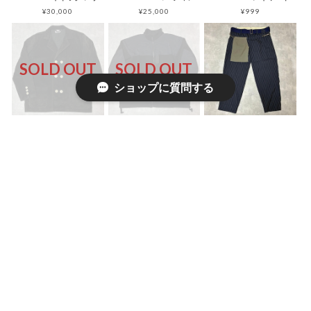
¥30,000
¥25,000
¥999
SOLD OUT
SOLD OUT
ショップに質問する
00s elysee ロガージャケット ブラック コーデュロイ ドイツ 太畝
00s ECWCS LEVEL3 フリースジャケット Gen2 US NAVY
Mountain Research 21SS ボンテージパンツ スカートフラップ
¥999
¥999
¥20,000
SOLD OUT
VANDALIZE 03SS ボンテージパンツ リップストップ ブルー
90s Levi’s Y2K リメイク 517 ブーツカット レザー
00s DKNY カーゴパンツ ストラップ コットンリネン カーキ
¥40,000
¥15,000
¥999