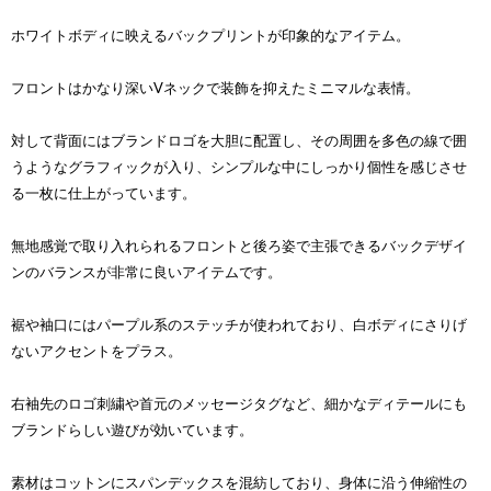
ホワイトボディに映えるバックプリントが印象的なアイテム。
フロントはかなり深いVネックで装飾を抑えたミニマルな表情。
対して背面にはブランドロゴを大胆に配置し、その周囲を多色の線で囲
うようなグラフィックが入り、シンプルな中にしっかり個性を感じさせ
る一枚に仕上がっています。
無地感覚で取り入れられるフロントと後ろ姿で主張できるバックデザイ
ンのバランスが非常に良いアイテムです。
裾や袖口にはパープル系のステッチが使われており、白ボディにさりげ
ないアクセントをプラス。
右袖先のロゴ刺繍や首元のメッセージタグなど、細かなディテールにも
ブランドらしい遊びが効いています。
素材はコットンにスパンデックスを混紡しており、身体に沿う伸縮性の