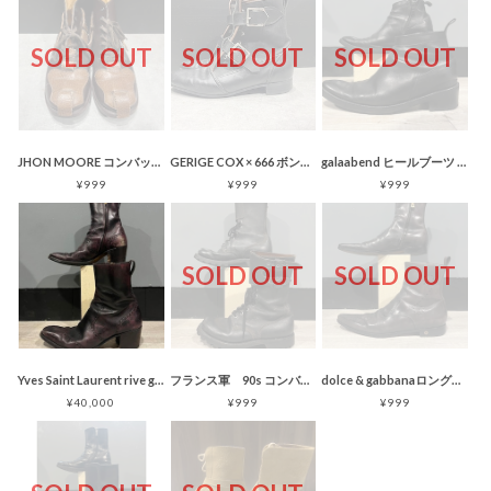
SOLD OUT
SOLD OUT
SOLD OUT
JHON MOORE コンバットブーツ 95年製 レザー ブラウン
GERIGE COX × 666 ボンテージブーツ ブラック コットン レザー
galaabend ヒールブーツ レザー ブラック
¥999
¥999
¥999
SOLD OUT
SOLD OUT
Yves Saint Laurent rive gauche ジョニーブーツ
フランス軍 90s コンバットブーツ バックル 黒 MARBOT社 フランス製
dolce & gabbanaロングノーズ サイドジップブーツ メダリオン
¥40,000
¥999
¥999