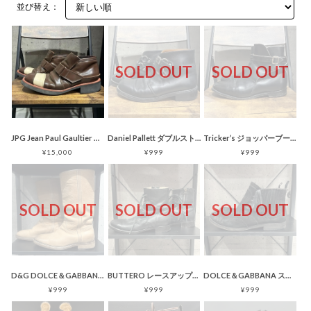
並び替え：
SOLD OUT
SOLD OUT
JPG Jean Paul Gaultier レザーストラップブーツ アーカイブ
Daniel Pallett ダブルストラップ レザーブーツ イングランド製
Tricker’s ジョッパーブーツ ブラック イングランド製 トゥスチール
¥15,000
¥999
¥999
SOLD OUT
SOLD OUT
SOLD OUT
D&G DOLCE＆GABBANA ロングブーツ ベージュ ウエスタンブーツ
BUTTERO レースアップブーツ サイドジップ ブラック レザー
DOLCE＆GABBANA スエード サイドゴアブーツ
¥999
¥999
¥999