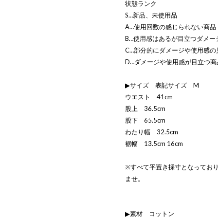
状態ランク
S…新品、未使用品
A…使用回数の感じられない商品
B…使用感はあるが目立つダメー
C…部分的にダメージや使用感の
D…ダメージや使用感が目立つ商
▶サイズ 表記サイズ M
ウエスト 41cm
股上 36.5cm
股下 65.5cm
わたり幅 32.5cm
裾幅 13.5cm 16cm
※すべて平置き採寸となってお
ませ。
▶素材 コットン