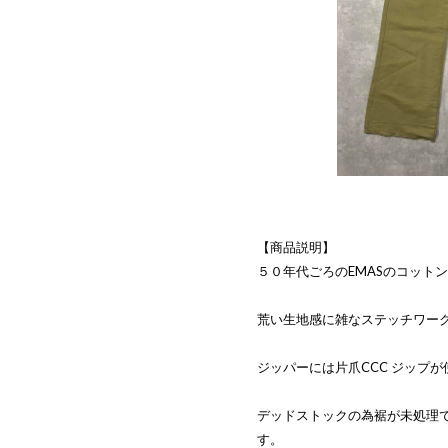
【商品説明】
５０年代ごろのEMASのコット
荒い生地感に雑なステッチワー
ジッパーには片爪CCC ジップ
デッドストックの為裾が未処理
す。