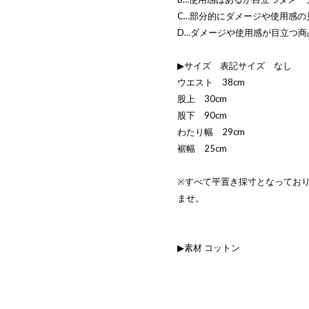
C…部分的にダメージや使用感の
D…ダメージや使用感が目立つ商
▶サイズ 表記サイズ なし
ウエスト 38cm
股上 30cm
股下 90cm
わたり幅 29cm
裾幅 25cm
※すべて平置き採寸となってお
ませ。
▶素材 コットン