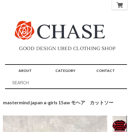
ABOUT
CATEGORY
CONTACT
mastermind japan a-girls 15aw モヘア カットソー