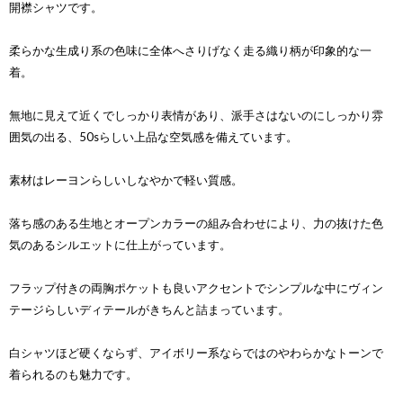
開襟シャツです。
柔らかな生成り系の色味に全体へさりげなく走る織り柄が印象的な一
着。
無地に見えて近くでしっかり表情があり、派手さはないのにしっかり雰
囲気の出る、50sらしい上品な空気感を備えています。
素材はレーヨンらしいしなやかで軽い質感。
落ち感のある生地とオープンカラーの組み合わせにより、力の抜けた色
気のあるシルエットに仕上がっています。
フラップ付きの両胸ポケットも良いアクセントでシンプルな中にヴィン
テージらしいディテールがきちんと詰まっています。
白シャツほど硬くならず、アイボリー系ならではのやわらかなトーンで
着られるのも魅力です。