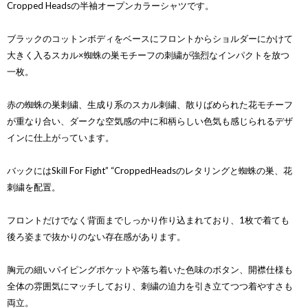
Cropped Headsの半袖オープンカラーシャツです。
ブラックのコットンボディをベースにフロントからショルダーにかけて
大きく入るスカル×蜘蛛の巣モチーフの刺繍が強烈なインパクトを放つ
一枚。
赤の蜘蛛の巣刺繍、生成り系のスカル刺繍、散りばめられた花モチーフ
が重なり合い、ダークな空気感の中に和柄らしい色気も感じられるデザ
インに仕上がっています。
バックにはSkill For Fight” “CroppedHeadsのレタリングと蜘蛛の巣、花
刺繍を配置。
フロントだけでなく背面までしっかり作り込まれており、1枚で着ても
後ろ姿まで抜かりのない存在感があります。
胸元の細いパイピングポケットや落ち着いた色味のボタン、開襟仕様も
全体の雰囲気にマッチしており、刺繍の迫力を引き立てつつ着やすさも
両立。