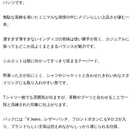
パンツです。
無駄な装飾を省いたミニマルな表情の中にメゾンらしい上品さが滲む一
本。
濃すぎず薄すぎないインディゴの色味は使い勝手が良く、カジュアルに
振ってもどこか品よくまとまるバランスが魅力です。
シルエットは裾に向かってすっきり収まるテーパード。
野暮ったさが出にくく、シャツやジャケットと合わせたきれいめなスタ
イリングにも取り入れやすい形です。
Tシャツ一枚でも雰囲気が出ますが、革靴やブーツと合わせることで一
段と洗練された印象に仕上がります。
バックには「V Jeans」レザーパッチ、フロントボタンにもVロゴが入
り、ブランドらしい主張は控えめながらしっかり感じられる仕様。