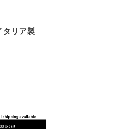
 イタリア製
l shipping available
dd to cart