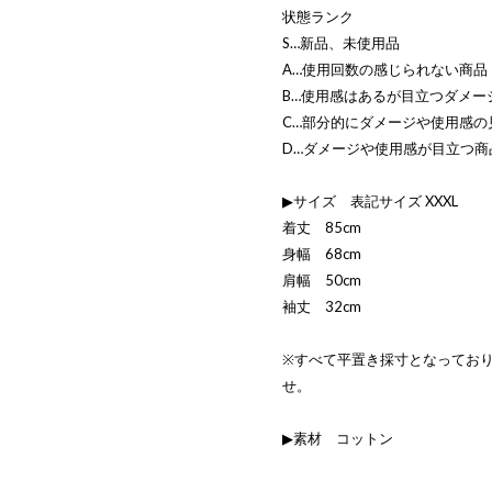
状態ランク
S…新品、未使用品
A…使用回数の感じられない商品
B…使用感はあるが目立つダメー
C…部分的にダメージや使用感の
D…ダメージや使用感が目立つ商
▶サイズ 表記サイズ XXXL
着丈 85cm
身幅 68cm
肩幅 50cm
袖丈 32cm
※すべて平置き採寸となってお
せ。
▶素材 コットン