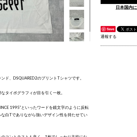
日本国内に
Save
通報する
ド、DSQUARED2のプリントTシャツです。
胆なタイポグラフィが目を引く一枚。
Y”“SINCE 1995”といったワードを鏡文字のように反転
ルな白Tでありながら強いデザイン性を持たせてい
とのコントラストも良く、1枚でしっかり主役にな