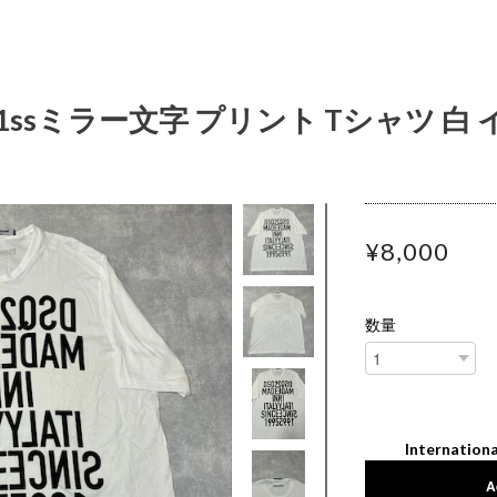
 21ssミラー文字 プリント Tシャツ 白
¥8,000
数量
Internationa
A