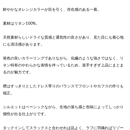
鮮やかなオレンジカラーが目を引く、存在感のある一着。
素材はリネン100%。
天然素材らしいドライな質感と通気性の良さがあり、見た目にも着心地
にも清涼感があります。
発色の良いカラーリングでありながら、化繊のような強さではなく、リ
ネン特有のやわらかな表情を伴っているため、派手すぎず上品にまとま
るのが魅力です。
襟はすっきりとしたドレス寄りのバランスでフロントやカフスの作りも
端正。
シルエットはベーシックながら、生地の落ち感と色味によってしっかり
個性が出る仕上がりです。
タックインしてスラックスと合わせれば品よく、ラフに羽織ればリゾー