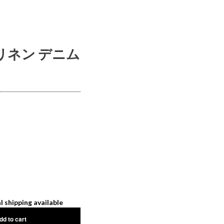
 リネン デニム
l shipping available
dd to cart