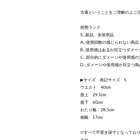
古着ということをご理解の上ご
状態ランク
S…新品、未使用品
A…使用回数の感じられない商品
B…使用感はあるが目立つダメー
C…部分的にダメージや使用感の
D…ダメージや使用感が目立つ商
▶サイズ 表記サイズ S
ウエスト 40cm
股上 29.5cm
股下 60cm
わたり幅 28.5cm
裾幅 17cm
※すべて平置き採寸となってお
ませ。