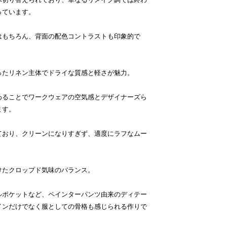
っています。
はもちろん、背面の配色コントラストも印象的で
ったリネン主体でドライな質感と軽さが魅力。
わることでワークウェアの空気感とデザイナーズら
ます。
ており、クリーンになりすぎず、適度にラフなムー
けたクロップド気味のバランス。
ルポケットなど、ペインターパンツ由来のディテー
インだけでなく服としての骨格も感じられる作りで