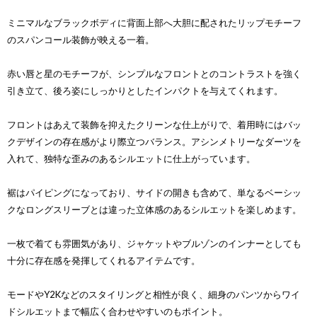
ミニマルなブラックボディに背面上部へ大胆に配されたリップモチーフ
のスパンコール装飾が映える一着。
赤い唇と星のモチーフが、シンプルなフロントとのコントラストを強く
引き立て、後ろ姿にしっかりとしたインパクトを与えてくれます。
フロントはあえて装飾を抑えたクリーンな仕上がりで、着用時にはバッ
クデザインの存在感がより際立つバランス。アシンメトリーなダーツを
入れて、独特な歪みのあるシルエットに仕上がっています。
裾はパイピングになっており、サイドの開きも含めて、単なるベーシッ
クなロングスリーブとは違った立体感のあるシルエットを楽しめます。
一枚で着ても雰囲気があり、ジャケットやブルゾンのインナーとしても
十分に存在感を発揮してくれるアイテムです。
モードやY2Kなどのスタイリングと相性が良く、細身のパンツからワイ
ドシルエットまで幅広く合わせやすいのもポイント。