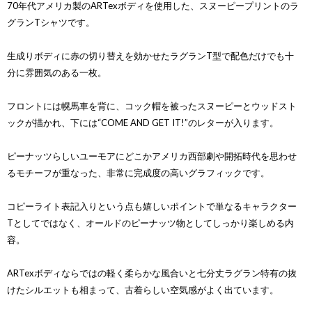
70年代アメリカ製のARTexボディを使用した、スヌーピープリントのラ
グランTシャツです。
生成りボディに赤の切り替えを効かせたラグランT型で配色だけでも十
分に雰囲気のある一枚。
フロントには幌馬車を背に、コック帽を被ったスヌーピーとウッドスト
ックが描かれ、下には“COME AND GET IT!”のレターが入ります。
ピーナッツらしいユーモアにどこかアメリカ西部劇や開拓時代を思わせ
るモチーフが重なった、非常に完成度の高いグラフィックです。
コピーライト表記入りという点も嬉しいポイントで単なるキャラクター
Tとしてではなく、オールドのピーナッツ物としてしっかり楽しめる内
容。
ARTexボディならではの軽く柔らかな風合いと七分丈ラグラン特有の抜
けたシルエットも相まって、古着らしい空気感がよく出ています。