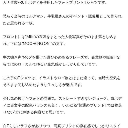
カナダ製FRUITボディを使用したフォトプリントTシャツです。
恐らく当時のミルクマン、牛乳屋さんのイベント・販促用として作られ
たと思われる一枚。
フロントには“Milk”の衣装をまとった人物写真がそのまま落とし込ま
れ、下には“MOO-VING ON!”の文字。
牛の鳴き声“Moo”を掛けた遊び心のあるフレーズで、企業物や販促Tな
らではのローカルでゆるい空気感がしっかり出ています。
この手のTシャツは、イラストやロゴ物とはまた違って、当時の空気を
そのまま閉じ込めたような生々しさが魅力です。
少し気の抜けたフォトの雰囲気、ストレートすぎないジョーク、白ボデ
ィに赤文字の配色バランスも良く、いわゆる“普通のプリントTでは物足
りない”方に刺さる内容だと思います。
白Tらしいラフさがありつつ、写真プリントの存在感でしっかりスタイ