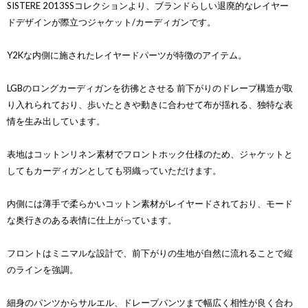
SISTERE 2013SSコレクションより、ブランドらしい退廃的なレイヤー
ドデザインが際立つジャケット/カーディガンです。
Y2Kな内側に施されたレイヤードパーツが特徴のアイテム。
LGBのロングカーディガンを彷彿とさせる 前下がりのドレープ構造が取
り入れられており、歩いたときや動きに合わせて布が揺れる、独特な表
情を生み出しています。
表地はコットンリネン素材でフロントホック仕様のため、ジャケットと
してもカーディガンとしても羽織っていただけます。
内側には薄手で柔らかいコットン素材がレイヤードされており、モード
な奥行きのある表情に仕上がっています。
フロントはミニマルな設計で、前下がりの生地が自然に流れることで縦
のラインを強調。
細身のパンツからサルエル、ドレープパンツまで幅広く相性が良く合わ