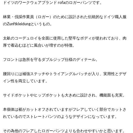
ドイツのワークウェアブランド rofaのロガーパンツです。
林業・伐採作業員（ロガー）のために設計された伝統的なドイツ職人服
のZunftkleidungというもの。
太畝のコーデュロイを全面に使用した堅牢なボディが使われており、肉
厚で着込むほどに風合いが増すのが特徴。
フロントは急所を守るダブルジップ仕様のディテール。
腰回りには補強ステッチやトライアングルパッチが入り、実用性とデザ
イン性を両立しています。
サイドポケットやヒップポケットも大きめに設計され、機能面も充実。
本個体は裾がカットオフされていますがフレアしていく部分でカットさ
れているのでストレートパンツのようなデザインになっています。
その為他のフレアしたロガーパンツよりも合わせやすいかと思います。