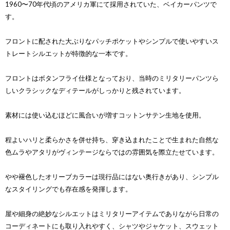
1960〜70年代頃のアメリカ軍にて採用されていた、ベイカーパンツで
す。
フロントに配された大ぶりなパッチポケットやシンプルで使いやすいス
トレートシルエットが特徴的な一本です。
フロントはボタンフライ仕様となっており、当時のミリタリーパンツら
しいクラシックなディテールがしっかりと残されています。
素材には使い込むほどに風合いが増すコットンサテン生地を使用。
程よいハリと柔らかさを併せ持ち、穿き込まれたことで生まれた自然な
色ムラやアタリがヴィンテージならではの雰囲気を際立たせています。
やや褪色したオリーブカラーは現行品にはない奥行きがあり、シンプル
なスタイリングでも存在感を発揮します。
屋や細身の絶妙なシルエットはミリタリーアイテムでありながら日常の
コーディネートにも取り入れやすく、シャツやジャケット、スウェット