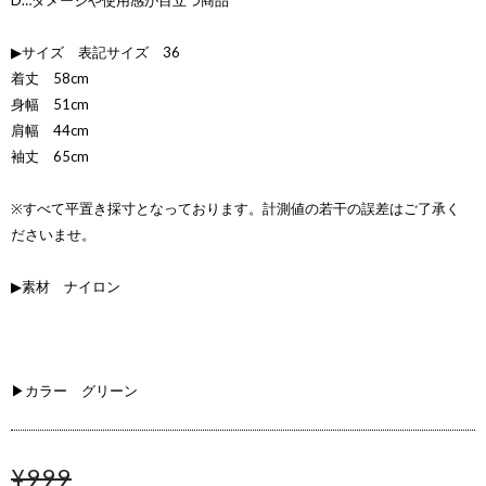
D…ダメージや使用感が目立つ商品
▶サイズ 表記サイズ 36
着丈 58cm
身幅 51cm
肩幅 44cm
袖丈 65cm
※すべて平置き採寸となっております。計測値の若干の誤差はご了承く
ださいませ。
▶素材 ナイロン
▶カラー グリーン
¥999