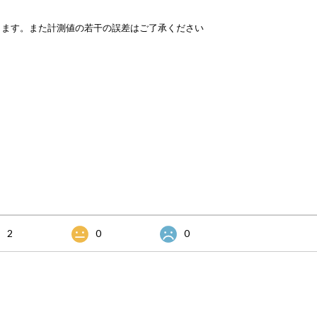
ります。また計測値の若干の誤差はご了承ください
2
0
0