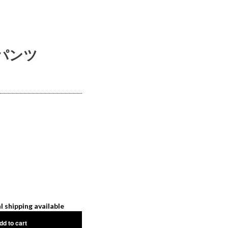
 パンツ
l shipping available
dd to cart