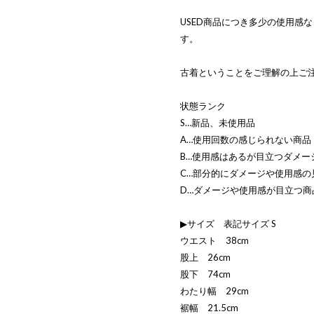
USED商品につき多少の使用感
す。
古着ということをご理解の上ご
状態ランク
S…新品、未使用品
A…使用回数の感じられない商品
B…使用感はあるが目立つダメー
C…部分的にダメージや使用感の
D…ダメージや使用感が目立つ商
▶サイズ 表記サイズ S
ウエスト 38cm
股上 26cm
股下 74cm
わたり幅 29cm
裾幅 21.5cm