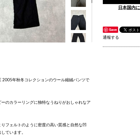
日本国内に
Save
通報する
HOMME 2005年秋冬コレクションのウール縮絨パンツで
ビーのカラーリングに独特なうねりがおしゃれなア
よりフェルトのように密度の高い質感と自然な凹
出しています。