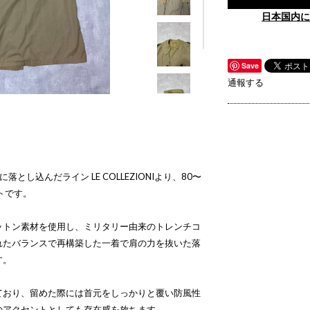
日本国内に
Save
通報する
常に落とし込んだライン LE COLLEZIONIより、80〜
トです。
ットン素材を使用し、ミリタリー由来のトレンチコ
れたバランスで再構築した一着で肩の力を抜いた落
す。
ており、留めた際には首元をしっかりと覆い防風性
のアクセントとしても存在感を放ちます。