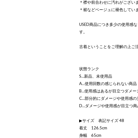
＊襟や前合わせに汚れがござい
＊裾などベージュに褪色してい
USED商品につき多少の使用感
す。
古着ということをご理解の上ご
状態ランク
S…新品、未使用品
A…使用回数の感じられない商品
B…使用感はあるが目立つダメー
C…部分的にダメージや使用感の
D…ダメージや使用感が目立つ商
▶サイズ 表記サイズ 48
着丈 126.5cm
身幅 65cm