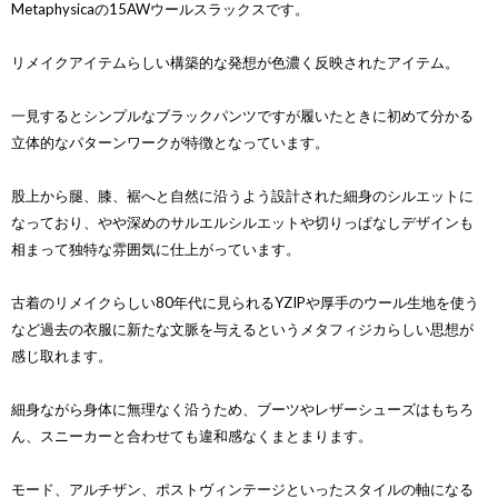
Metaphysicaの15AWウールスラックスです。
リメイクアイテムらしい構築的な発想が色濃く反映されたアイテム。
一見するとシンプルなブラックパンツですが履いたときに初めて分かる
立体的なパターンワークが特徴となっています。
股上から腿、膝、裾へと自然に沿うよう設計された細身のシルエットに
なっており、やや深めのサルエルシルエットや切りっぱなしデザインも
相まって独特な雰囲気に仕上がっています。
古着のリメイクらしい80年代に見られるYZIPや厚手のウール生地を使う
など過去の衣服に新たな文脈を与えるというメタフィジカらしい思想が
感じ取れます。
細身ながら身体に無理なく沿うため、ブーツやレザーシューズはもちろ
ん、スニーカーと合わせても違和感なくまとまります。
モード、アルチザン、ポストヴィンテージといったスタイルの軸になる