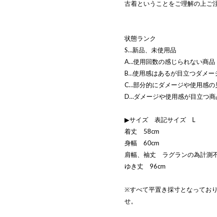
古着ということをご理解の上ご
状態ランク
S…新品、未使用品
A…使用回数の感じられない商品
B…使用感はあるが目立つダメー
C…部分的にダメージや使用感の
D…ダメージや使用感が目立つ商
▶サイズ 表記サイズ L
着丈 58cm
身幅 60cm
肩幅、袖丈 ラグランの為計測
ゆき丈 96cm
※すべて平置き採寸となってお
せ。