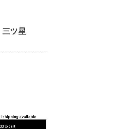
ロ 三ツ星
l shipping available
dd to cart