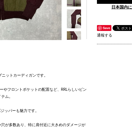
日本国内に
Save
通報する
ップニットカーディガンです。
ーやフロントポケットの配置など、RRLらしいビン
イテム。
Kジッパーも魅力です。
小穴が多数あり、特に肩付近に大きめのダメージが