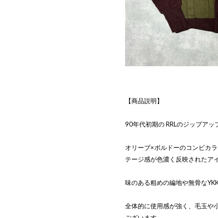
【商品説明】
90年代初期の RRLのジップア
オリーブ×ボルドーのコンビカラ
テージ感が色濃く反映されたア
味のある粗めの編地や無骨なYK
全体的に使用感が強く、毛玉や
ございます。