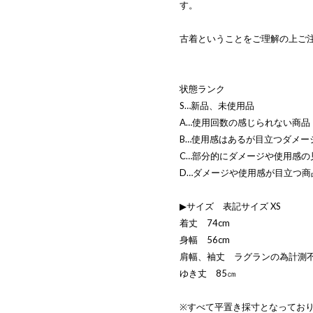
す。
古着ということをご理解の上ご
状態ランク
S…新品、未使用品
A…使用回数の感じられない商品
B…使用感はあるが目立つダメー
C…部分的にダメージや使用感の
D…ダメージや使用感が目立つ商
▶サイズ 表記サイズ XS
着丈 74cm
身幅 56cm
肩幅、袖丈 ラグランの為計測
ゆき丈 85㎝
※すべて平置き採寸となってお