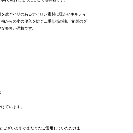
風を凌ぐハリのあるナイロン素材に暖かいキルティ
袖からの水の侵入を防ぐ二重仕様の袖、riri製のダ
要な要素が満載です。
D
かけています。
などございますがまだまだご愛用していただけま