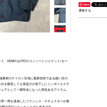
Save
通報する
、HENRI LLOYDのコンソートジャケット/セー
先端素材のナイロン生地に最新技術である縫い目の
水分を吸収しても保温力が低下しにくいポリエステ
ウェアとして一躍有名になった歴史あるアイテム。
世界一周を達成したフランシス・チチェスターが着
の間で流行になったことでも有名です。