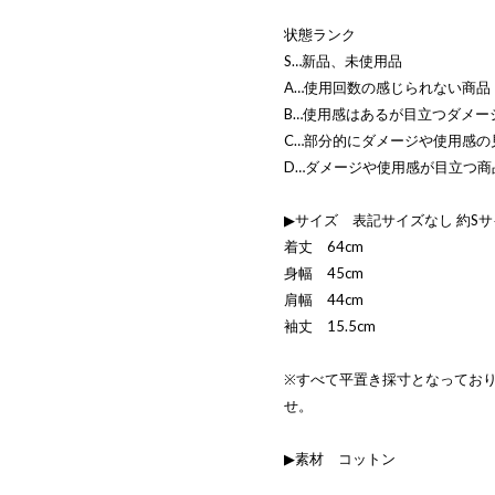
状態ランク
S…新品、未使用品
A…使用回数の感じられない商品
B…使用感はあるが目立つダメー
C…部分的にダメージや使用感の
D…ダメージや使用感が目立つ商
▶サイズ 表記サイズなし 約S
着丈 64cm
身幅 45cm
肩幅 44cm
袖丈 15.5cm
※すべて平置き採寸となってお
せ。
▶素材 コットン