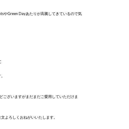
isfitsやGreen Dayあたりが高騰してきているので気
C
す。
などございますがまだまだご愛用していただけま
注文よろしくおねがいいたします。