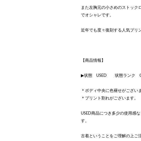
また左胸元の小さめのストックロ
でオシャレです。
近年でも度々復刻する人気プリ
【商品情報】
▶状態 USED 状態ランク 
＊ボディ中央に色褪せがござい
＊プリント割れがございます。
USED商品につき多少の使用感
す。
古着ということをご理解の上ご