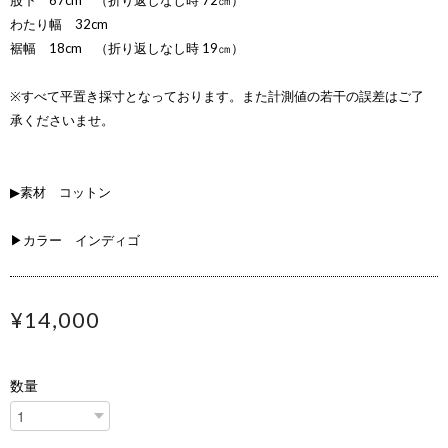
股下 67cm （折り返しなし時 72㎝）
わたり幅 32cm
裾幅 18cm （折り返しなし時 19㎝）
※すべて平置き採寸となっております。また計測値の若干の誤差はご了
承くださいませ。
▶素材 コットン
▶カラー インディゴ
¥14,000
数量