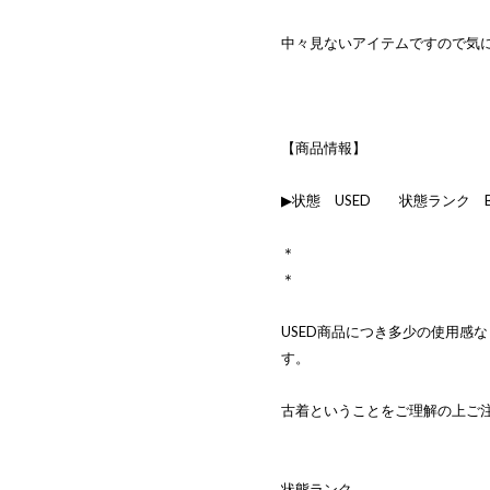
中々見ないアイテムですので気
【商品情報】
▶状態 USED 状態ランク 
＊
＊
USED商品につき多少の使用感
す。
古着ということをご理解の上ご
状態ランク